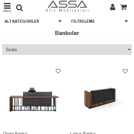
menü
ALT KATEGORILER
FILTRELEME
Bankolar
Open Banko
Lotus Banko