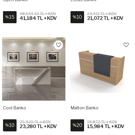
48,544.32 TL + KDV
23,412 TL + KDV
15
10
%
%
41,184 TL + KDV
21,072 TL + KDV
Cool Banko
Malton Banko
25,920 TL + KDV
19,872 TL + KDV
10
20
%
%
23,280 TL + KDV
15,984 TL + KDV