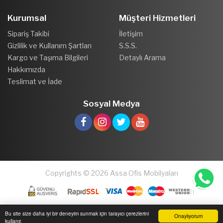
Kurumsal
Müşteri Hizmetleri
Sipariş Takibi
İletişim
Gizlilik ve Kullanım Şartları
S.S.S.
Kargo ve Taşıma Bilgileri
Detaylı Arama
Hakkımızda
Teslimat ve İade
Sosyal Medya
Copyrights © 2026 Assa Ofis Mobilyaları
Bu site size daha iyi bir deneyim sunmak için tarayıcı çerezlerini
Onaylıyorum
kullanır.