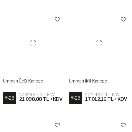
Umman Üçlü Kanepe
Umman İkili Kanepe
27,428.54 TL + KDV
22,144.32 TL + KDV
23
23
%
%
21,098.88 TL + KDV
17,012.16 TL + KDV