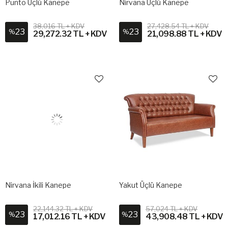
Punto Üçlü Kanepe
Nirvana Üçlü Kanepe
38,016 TL + KDV
27,428.54 TL + KDV
23
23
%
%
29,272.32 TL + KDV
21,098.88 TL + KDV
Nirvana İkili Kanepe
Yakut Üçlü Kanepe
22,144.32 TL + KDV
57,024 TL + KDV
23
23
%
%
17,012.16 TL + KDV
43,908.48 TL + KDV