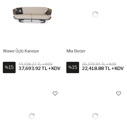
Wawe Üçlü Kanepe
Mia Berjer
44,338.27 TL + KDV
26,379.94 TL + KDV
15
15
%
%
37,693.92 TL + KDV
22,418.88 TL + KDV