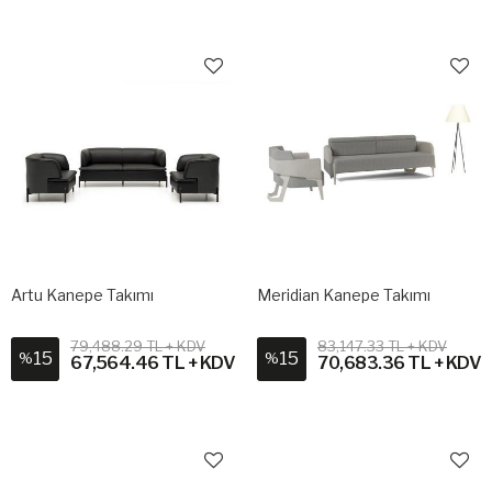
Artu Kanepe Takımı
Meridian Kanepe Takımı
79,488.29 TL + KDV
83,147.33 TL + KDV
15
15
%
%
67,564.46 TL + KDV
70,683.36 TL + KDV