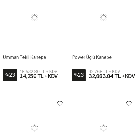
Umman Tekli Kanepe
Power Üçlü Kanepe
18,532.80 TL + KDV
42,768 TL + KDV
23
23
%
%
14,256 TL + KDV
32,883.84 TL + KDV