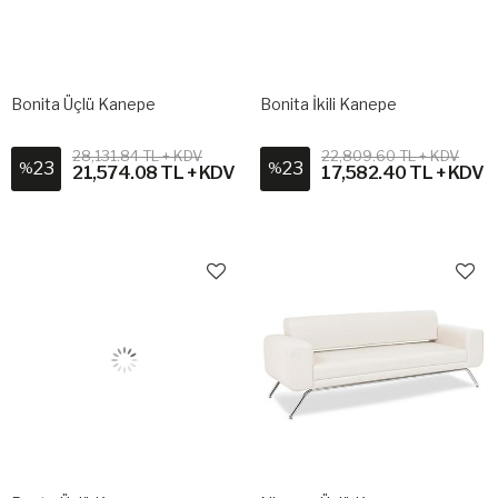
Bonita Üçlü Kanepe
Bonita İkili Kanepe
28,131.84 TL + KDV
22,809.60 TL + KDV
23
23
%
%
21,574.08 TL + KDV
17,582.40 TL + KDV