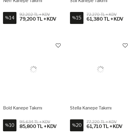
Nerr Kanepe Takımı
Still Kanepe Takımı
92,202 TL + KDV
72,270 TL + KDV
14
15
%
%
79,200 TL + KDV
61,380 TL + KDV
Bold Kanepe Takımı
Stella Kanepe Takımı
95,634 TL + KDV
77,220 TL + KDV
10
20
%
%
85,800 TL + KDV
61,710 TL + KDV