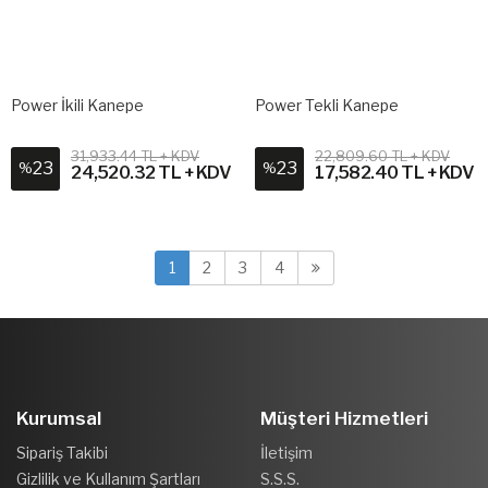
Power İkili Kanepe
Power Tekli Kanepe
31,933.44 TL + KDV
22,809.60 TL + KDV
23
23
%
%
24,520.32 TL + KDV
17,582.40 TL + KDV
1
2
3
4
Kurumsal
Müşteri Hizmetleri
Sipariş Takibi
İletişim
Gizlilik ve Kullanım Şartları
S.S.S.