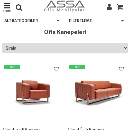
menü
ALT KATEGORILER
FILTRELEME
Ofis Kanepeleri
YENİ
YENİ
Cloud Tekli Kanepe
Cloud Üçlü Kanepe