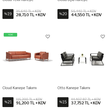
35,640 TL + KDV
55,440 TL + KDV
19
20
%
%
28,710 TL + KDV
44,550 TL + KDV
YENİ
Cloud Kanepe Takımı
Otto Kanepe Takımı
115,200 TL + KDV
44,407.97 TL + KDV
21
15
%
%
91,200 TL + KDV
37,752 TL + KDV