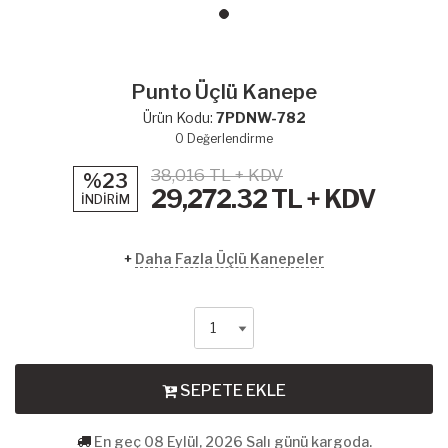
Punto Üçlü Kanepe
Ürün Kodu:
7PDNW-782
0
Değerlendirme
38,016 TL + KDV
%23
29,272.32
TL + KDV
İNDİRİM
+
Daha Fazla Üçlü Kanepeler
SEPETE EKLE
En geç 08 Eylül, 2026 Salı günü kargoda.