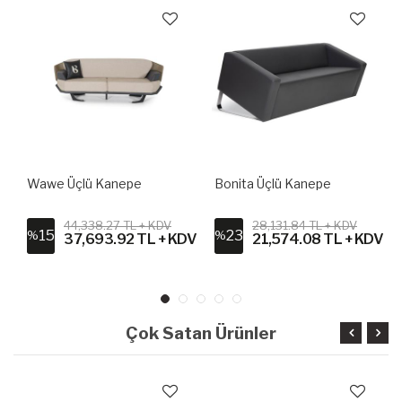
Wawe Üçlü Kanepe
Bonita Üçlü Kanepe
44,338.27 TL + KDV
28,131.84 TL + KDV
15
23
%
%
37,693.92 TL + KDV
21,574.08 TL + KDV
Çok Satan Ürünler