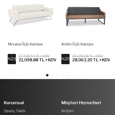
Nirvana Üçlü Kanepe
Arden Üçlü Kanepe
27,428.54 TL + KDV
35,176.68 TL + KDV
23
20
%
%
DV
21,098.88 TL + KDV
28,063.20 TL + KDV
Kurumsal
Müşteri Hizmetleri
Sipariş Takibi
İletişim