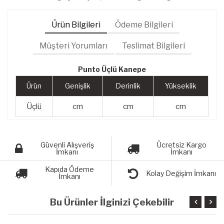
Ürün Bilgileri
Ödeme Bilgileri
Müşteri Yorumları
Teslimat Bilgileri
Punto Üçlü Kanepe
Ürün
Genişlik
Derinlik
Yükseklik
Üçlü
cm
cm
cm
Güvenli Alışveriş
Ücretsiz Kargo
İmkanı
İmkanı
Kapıda Ödeme
Kolay Değişim İmkanı
İmkanı
Bu Ürünler İlginizi Çekebilir