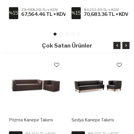
79,488.29 TL + KDV
83,147.33 TL + KDV
15
15
%
%
67,564.46 TL + KDV
70,683.36 TL + KDV
Çok Satan Ürünler
Prizma Kanepe Takımı
Sedya Kanepe Takımı
84,150 TL + KDV
89,100 TL + KDV