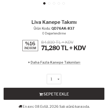
Liva Kanepe Takımı
Ürün Kodu:
QD76AK-837
0
Değerlendirme
84,810 TL + KDV
%16
71,280
TL + KDV
İNDİRİM
+
Daha Fazla Kanepe Takımları
SEPETE EKLE
En geç 08 Eylül, 2026 Salı günü kargoda.