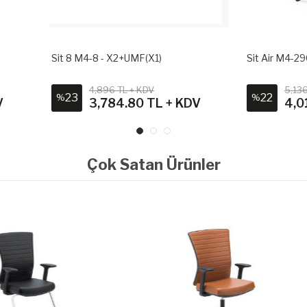
M4-8 - X2+UMF(X1)
Sit Air M4-290K - YP99+UMF(X
4,896 TL + KDV
5,136 TL + KDV
22
%
3,784.80 TL + KDV
4,012.80 TL + KD
Çok Satan Ürünler