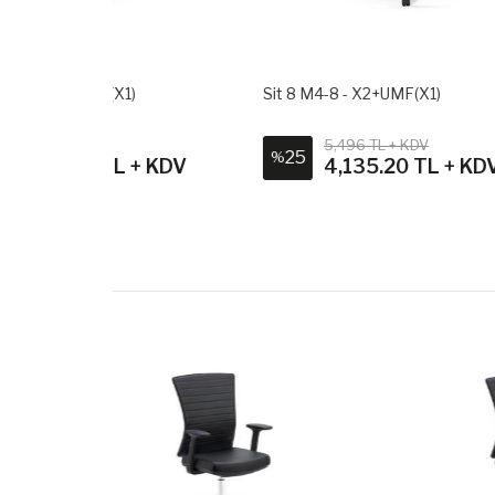
)
Sit 8 M4-8 - X2+UMF(X1)
Sit 8 
5,496 TL + KDV
25
23
%
%
 + KDV
4,135.20 TL + KDV