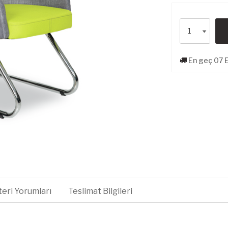
En geç 07 E
eri Yorumları
Teslimat Bilgileri