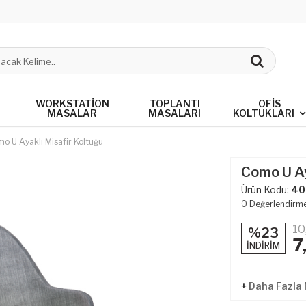
WORKSTATION
TOPLANTI
OFIS
MASALAR
MASALARI
KOLTUKLARI
o U Ayaklı Misafir Koltuğu
Como U Ay
Ürün Kodu:
40
0
Değerlendirm
10
%23
7
İNDİRİM
+
Daha Fazla M