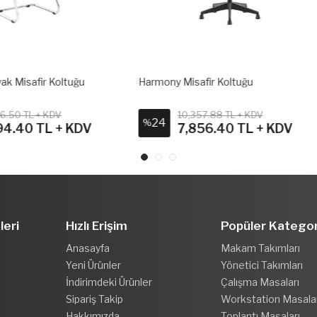
y Misafir Koltuğu
Harmony Z Ayak Misafir Koltuğu
10,357.88 TL + KDV
10,530 TL + KDV
27
%
7,856.40 TL + KDV
7,694.40 TL + K
leri
Hızlı Erişim
Popüler Kategor
Anasayfa
Makam Takımları
Yeni Ürünler
Yönetici Takımları
İndirimdeki Ürünler
Çalışma Masaları
Sipariş Takip
Workstation Masala
Hakkımızda
Toplantı Masaları