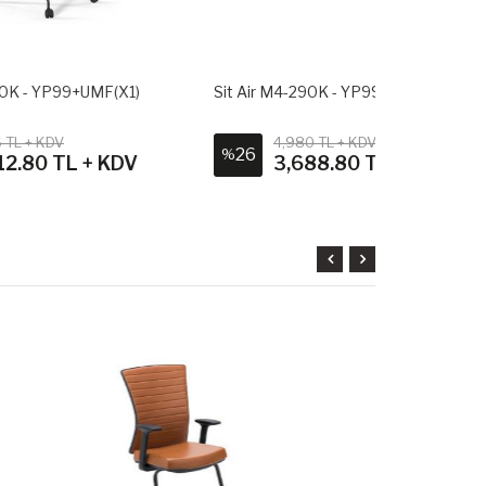
1)
Sit Air M4-290K - YP99+UMF(X1)
Mudo Misafir
4,980 TL + KDV
7,18
26
23
%
%
V
3,688.80 TL + KDV
5,5