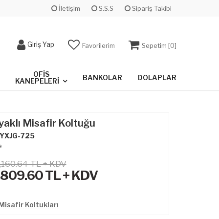
İletişim
S.S.S
Sipariş Takibi
Giriş Yap
Favorilerim
Sepetim [
0
]
OFIS
BANKOLAR
DOLAPLAR
KANEPELERI
aklı Misafir Koltuğu
YXJG-725
e
,160.64 TL + KDV
,809.60
TL + KDV
isafir Koltukları