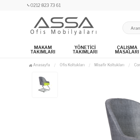
0212 823 73 61
MAKAM
YÖNETICI
ÇALIŞMA
TAKIMLARI
TAKIMLARI
MASALARI
Anasayfa
Ofis Koltukları
Misafir Koltukları
Com