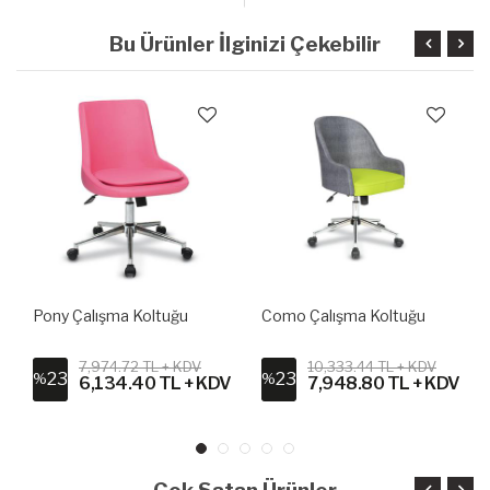
Bu Ürünler İlginizi Çekebilir
Pony Çalışma Koltuğu
Como Çalışma Koltuğu
7,974.72 TL + KDV
10,333.44 TL + KDV
23
23
%
%
6,134.40 TL + KDV
7,948.80 TL + KDV