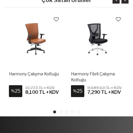
Çok Satan Ürünler
Harmony Çalışma Koltuğu
Harmony Fileli Çalışma
Koltuğu
10,773 TL + KDV
9,689.63 TL + KDV
25
25
%
%
8,100 TL + KDV
7,290 TL + KDV