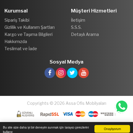
Kurumsal
Müşteri Hizmetleri
Sipariş Takibi
İletişim
Gizlilik ve Kullanım Şartları
S.S.S.
Kargo ve Taşıma Bilgileri
Detaylı Arama
Hakkımızda
Teslimat ve İade
Sosyal Medya
Copyrights © 2026 Assa Ofis Mobilyaları
Bu site size daha iyi bir deneyim sunmak için tarayıcı çerezlerini
Onaylıyorum
kullanır.