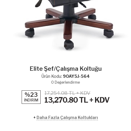
Elite Şef/Çalışma Koltuğu
Ürün Kodu:
9OAY5J-564
0
Değerlendirme
17,254.08 TL + KDV
%23
13,270.80
TL + KDV
İNDİRİM
+
Daha Fazla Çalışma Koltukları