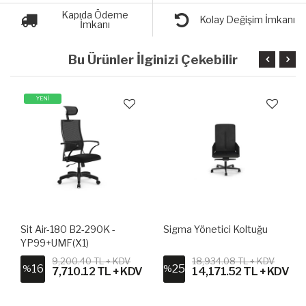
Kapıda Ödeme
Kolay Değişim İmkanı
İmkanı
Bu Ürünler İlginizi Çekebilir
YENİ
Sit Air-180 B2-290K -
Sigma Yönetici Koltuğu
YP99+UMF(X1)
9,200.40 TL + KDV
18,934.08 TL + KDV
16
25
%
%
V
7,710.12 TL + KDV
14,171.52 TL + KDV