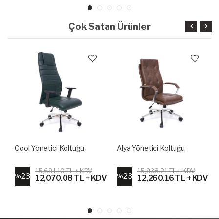
Çok Satan Ürünler
Cool Yönetici Koltuğu
Alya Yönetici Koltuğu
15,691.10 TL + KDV
15,938.21 TL + KDV
23
23
%
%
V
12,070.08 TL + KDV
12,260.16 TL + KDV