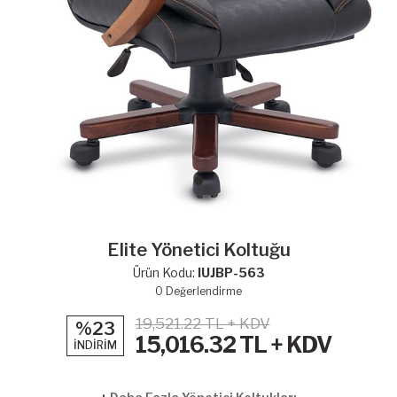
Elite Yönetici Koltuğu
Ürün Kodu:
IUJBP-563
0
Değerlendirme
19,521.22 TL + KDV
%23
15,016.32
TL + KDV
İNDİRİM