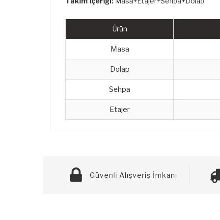
Takım İçeriği:
Masa+Etajer+Sehpa+Dolap
Ürün
Masa
Dolap
Sehpa
Etajer
Güvenli Alışveriş İmkanı