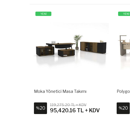
YENİ
YENİ
Moka Yönetici Masa Takımı
Polygo
KDV
119,275.20 TL + KDV
20
20
%
%
 KDV
95,420.16 TL + KDV