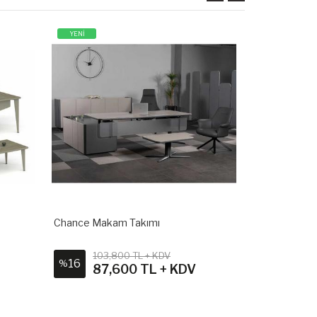
YENİ
Chance Makam Takımı
Ligna Makam
103,800 TL + KDV
75,6
16
15
%
%
87,600 TL + KDV
64,