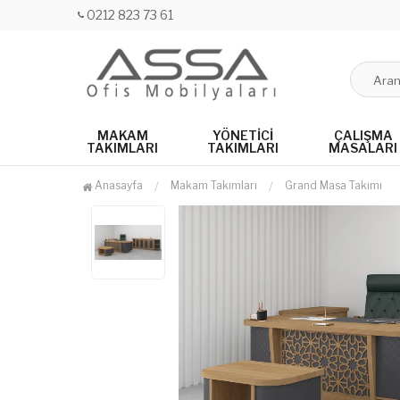
0212 823 73 61
MAKAM
YÖNETICI
ÇALIŞMA
TAKIMLARI
TAKIMLARI
MASALARI
Anasayfa
Makam Takımları
Grand Masa Takımı