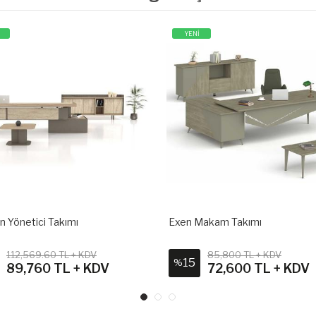
YENİ
n Yönetici Takımı
Exen Makam Takımı
112,569.60 TL + KDV
85,800 TL + KDV
15
%
89,760 TL + KDV
72,600 TL + KDV