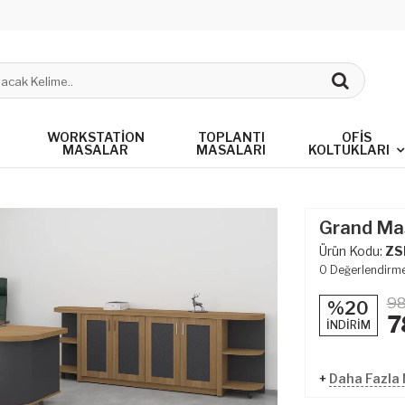
WORKSTATION
TOPLANTI
OFIS
MASALAR
MASALARI
KOLTUKLARI
Grand Ma
Ürün Kodu:
ZS
0
Değerlendirm
98
%20
7
İNDİRİM
+
Daha Fazla