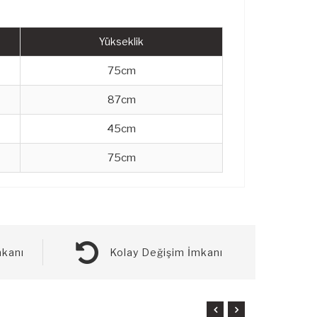
Yükseklik
75cm
87cm
45cm
75cm
kanı
Kolay Değişim İmkanı