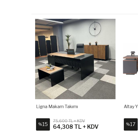
Ligna Makam Takımı
Altay Y
KDV
75,600 TL + KDV
15
17
%
%
+ KDV
64,308 TL + KDV