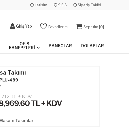
İletişim
S.S.S
Sipariş Takibi
Giriş Yap
Favorilerim
Sepetim [
0
]
OFIS
BANKOLAR
DOLAPLAR
KANEPELERI
sa Takımı
PLU-489
e
,712 TL + KDV
8,969.60
TL + KDV
 Makam Takımları