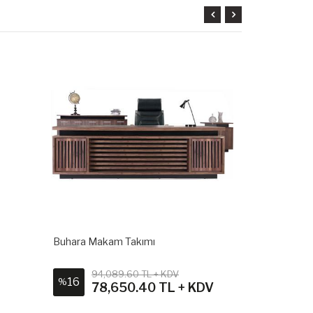
Buhara Makam Takımı
Neon Makam
94,089.60 TL + KDV
81,2
16
15
%
%
78,650.40 TL + KDV
68,