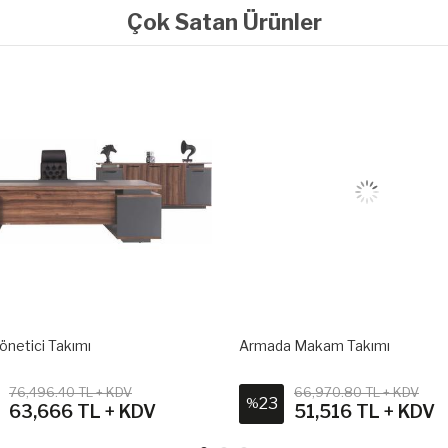
Çok Satan Ürünler
önetici Takımı
Armada Makam Takımı
76,496.40 TL + KDV
66,970.80 TL + KDV
23
%
63,666 TL + KDV
51,516 TL + KDV