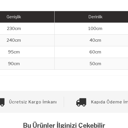
Genişlik
Derinlik
230cm
100cm
240cm
40cm
95cm
60cm
90cm
50cm
Ücretsiz Kargo İmkanı
Kapıda Ödeme İm
Bu Ürünler İlginizi Çekebilir