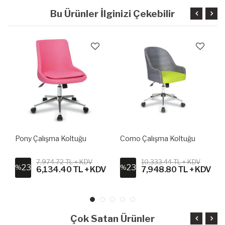
Bu Ürünler İlginizi Çekebilir
Pony Çalışma Koltuğu
Como Çalışma Koltuğu
7,974.72 TL + KDV
10,333.44 TL + KDV
23
23
%
%
6,134.40 TL + KDV
7,948.80 TL + KDV
Çok Satan Ürünler