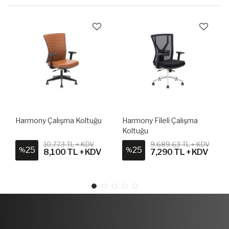
Harmony Çalışma Koltuğu
Harmony Fileli Çalışma
Koltuğu
10,773 TL + KDV
9,689.63 TL + KDV
25
25
%
%
8,100 TL + KDV
7,290 TL + KDV