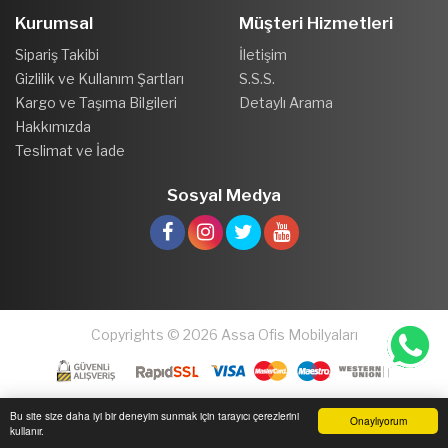
Kurumsal
Müşteri Hizmetleri
Sipariş Takibi
İletişim
Gizlilik ve Kullanım Şartları
S.S.S.
Kargo ve Taşıma Bilgileri
Detaylı Arama
Hakkımızda
Teslimat ve İade
Sosyal Medya
Copyrights © 2026 Assa Ofis Mobilyaları
Bu site size daha iyi bir deneyim sunmak için tarayıcı çerezlerini
Onaylıyorum
kullanır.
Anasayfa
Üye Girişi
Sepetim
Sipariş Takibi
İletişim