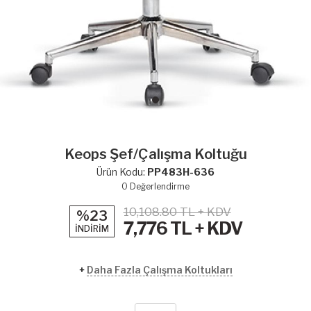
Keops Şef/Çalışma Koltuğu
Ürün Kodu:
PP483H-636
0
Değerlendirme
10,108.80 TL + KDV
%23
7,776
TL + KDV
İNDİRİM
+
Daha Fazla Çalışma Koltukları