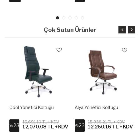
Çok Satan Ürünler
Cool Yönetici Koltuğu
Alya Yönetici Koltuğu
15,691.10 TL + KDV
15,938.21 TL + KDV
23
23
%
%
V
12,070.08 TL + KDV
12,260.16 TL + KDV