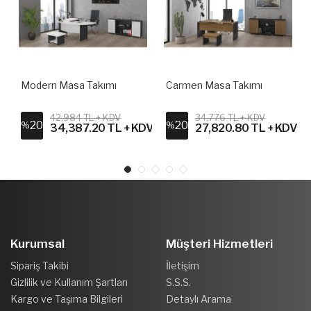
Modern Masa Takımı
Carmen Masa Takımı
42,984 TL + KDV
34,776 TL + KDV
20
20
%
%
DV
34,387.20 TL + KDV
27,820.80 TL + KDV
Kurumsal
Müşteri Hizmetleri
Sipariş Takibi
İletişim
Gizlilik ve Kullanım Şartları
S.S.S.
Kargo ve Taşıma Bilgileri
Detaylı Arama