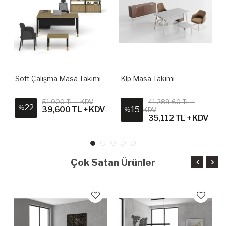
Soft Çalışma Masa Takımı
Kip Masa Takımı
51,000 TL + KDV
41,289.60 TL +
22
%
39,600 TL + KDV
15
%
KDV
35,112 TL + KDV
Çok Satan Ürünler