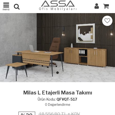
menü
Milas L Etajerli Masa Takımı
Ürün Kodu:
QFVQT-517
0
Değerlendirme
48,556.80 TL + KDV