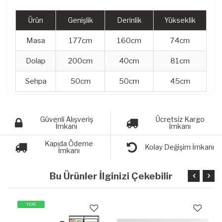
Ürün
Genişlik
Derinlik
Yükseklik
Masa
177cm
160cm
74cm
Dolap
200cm
40cm
81cm
Sehpa
50cm
50cm
45cm
Güvenli Alışveriş
Ücretsiz Kargo
İmkanı
İmkanı
Kapıda Ödeme
Kolay Değişim İmkanı
İmkanı
Bu Ürünler İlginizi Çekebilir
YENİ