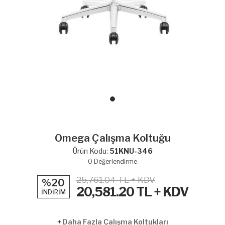
Omega Çalışma Koltuğu
Ürün Kodu:
51KNU-346
0
Değerlendirme
25,761.04 TL + KDV
%20
20,581.20
TL + KDV
İNDİRİM
+
Daha Fazla Çalışma Koltukları