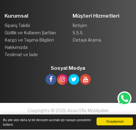
Kurumsal
Müşteri Hizmetleri
Sipariş Takibi
İletişim
Gizlilik ve Kullanım Şartları
S.S.S.
Kargo ve Taşıma Bilgileri
Detaylı Arama
Hakkımızda
Teslimat ve İade
Sosyal Medya
Copyrights © 2026 Assa Ofis Mobilyaları
Bu site size daha iyi bir deneyim sunmak için tarayıcı çerezlerini
Onaylıyorum
kullanır.
Anasayfa
Üye Girişi
Sepetim
Sipariş Takibi
İletişim