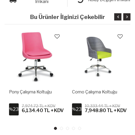
İmkanı
Bu Ürünler İlginizi Çekebilir
Pony Çalışma Koltuğu
Como Çalışma Koltuğu
7,974.72 TL + KDV
10,333.44 TL + KDV
23
23
%
%
6,134.40 TL + KDV
7,948.80 TL + KDV