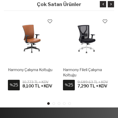
Çok Satan Ürünler
Harmony Çalışma Koltuğu
Harmony Fileli Çalışma
Koltuğu
10,773 TL + KDV
9,689.63 TL + KDV
25
25
%
%
8,100 TL + KDV
7,290 TL + KDV