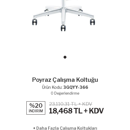
Poyraz Çalışma Koltuğu
Ürün Kodu:
3GQYY-366
0
Değerlendirme
23,110.31 TL + KDV
%20
18,468
TL + KDV
İNDİRİM
+
Daha Fazla Çalışma Koltukları