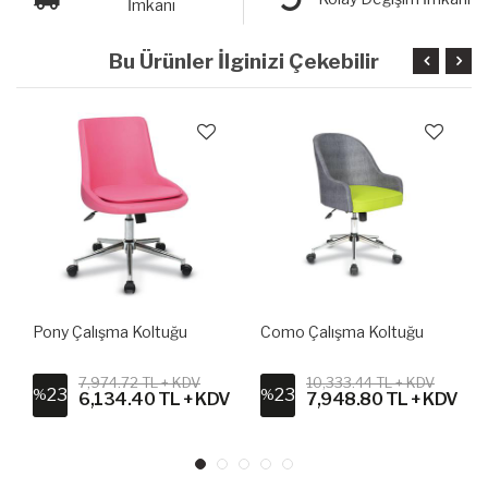
İmkanı
Bu Ürünler İlginizi Çekebilir
Pony Çalışma Koltuğu
Como Çalışma Koltuğu
7,974.72 TL + KDV
10,333.44 TL + KDV
23
23
%
%
6,134.40 TL + KDV
7,948.80 TL + KDV