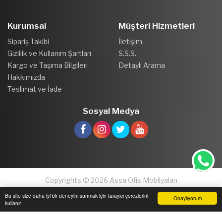
Kurumsal
Müşteri Hizmetleri
Sipariş Takibi
İletişim
Gizlilik ve Kullanım Şartları
S.S.S.
Kargo ve Taşıma Bilgileri
Detaylı Arama
Hakkımızda
Teslimat ve İade
Sosyal Medya
Copyrights © 2026 Assa Ofis Mobilyaları
Bu site size daha iyi bir deneyim sunmak için tarayıcı çerezlerini
Onaylıyorum
kullanır.
Anasayfa
Üye Girişi
Sepetim
Sipariş Takibi
İletişim