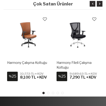
Çok Satan Ürünler
Harmony Çalışma Koltuğu
Harmony Fileli Çalışma
Koltuğu
10,773 TL + KDV
9,689.63 TL + KDV
25
25
%
%
8,100 TL + KDV
7,290 TL + KDV