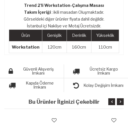
Trend 2'li Workstation-Çalışma Masası
Takım İçeriği
: ikili masadan Oluşmaktadır.
Görseldeki diğer ürünler fiyata dahil değildir.
İstanbul içi Nakliye ve Motaj Ücretsizdir.
Ürün
Genişlik
Derinlik
Yükseklik
Workstation
120cm
160cm
110cm
Güvenli Alışveriş
Ücretsiz Kargo
İmkanı
İmkanı
Kapıda Ödeme
Kolay Değişim İmkanı
İmkanı
Bu Ürünler İlginizi Çekebilir