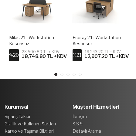
Milas 2'li Workstation-
Ecoray 2'li Workstation-
Kesonsuz
Kesonsuz
23,500.80 TL + KDV
16,243.20 TL + KDV
20
21
%
%
DV
18,748.80 TL + KDV
12,907.20 TL + KDV
Kurumsal
Müşteri Hizmetleri
Sipariş Takibi
İletişim
Gizlilik ve Kullanım Şartları
S.S.S.
Kargo ve Taşıma Bilgileri
Detaylı Arama