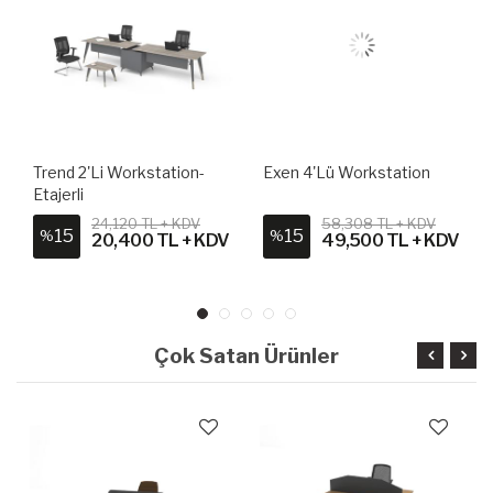
Trend 2'li Workstation-
Exen 4'lü Workstation
Etajerli
24,120 TL + KDV
58,308 TL + KDV
15
15
%
%
20,400 TL + KDV
49,500 TL + KDV
Çok Satan Ürünler