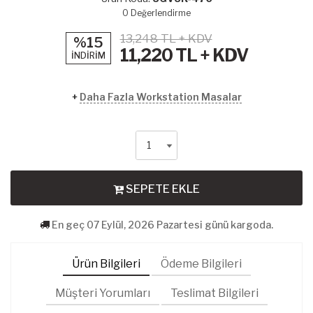
0
Değerlendirme
13,248 TL + KDV
%15
11,220
TL + KDV
İNDİRİM
+
Daha Fazla Workstation Masalar
SEPETE EKLE
En geç 07 Eylül, 2026 Pazartesi günü kargoda.
Ürün Bilgileri
Ödeme Bilgileri
Müşteri Yorumları
Teslimat Bilgileri