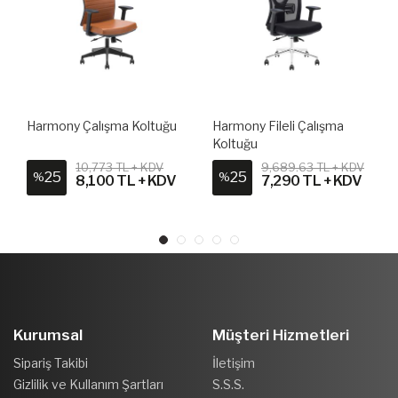
Harmony Çalışma Koltuğu
Harmony Fileli Çalışma
Koltuğu
10,773 TL + KDV
9,689.63 TL + KDV
25
25
%
%
8,100 TL + KDV
7,290 TL + KDV
Kurumsal
Müşteri Hizmetleri
Sipariş Takibi
İletişim
Gizlilik ve Kullanım Şartları
S.S.S.