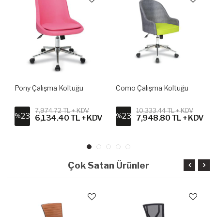
Pony Çalışma Koltuğu
Como Çalışma Koltuğu
7,974.72 TL + KDV
10,333.44 TL + KDV
23
23
%
%
6,134.40 TL + KDV
7,948.80 TL + KDV
Çok Satan Ürünler