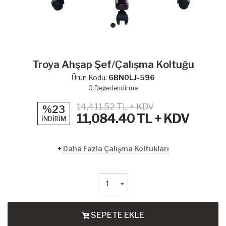
Troya Ahşap Şef/Çalışma Koltuğu
Ürün Kodu:
6BN0LJ-596
0
Değerlendirme
14,411.52 TL + KDV
%23
11,084.40
TL + KDV
İNDİRİM
+
Daha Fazla Çalışma Koltukları
SEPETE EKLE