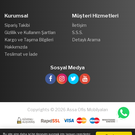
Kurumsal
Müşteri Hizmetleri
Sipariş Takibi
İletişim
Gizlilik ve Kullanım Şartları
S.S.S.
Kargo ve Taşıma Bilgileri
Detaylı Arama
Hakkımızda
Teslimat ve İade
Sosyal Medya
Copyrights © 2026 Assa Ofis Mobilyaları
Bu site size daha iyi bir deneyim sunmak için tarayıcı çerezlerini