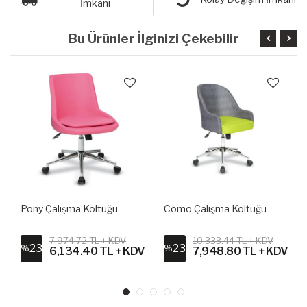
İmkanı
Bu Ürünler İlginizi Çekebilir
Pony Çalışma Koltuğu
Como Çalışma Koltuğu
7,974.72 TL + KDV
10,333.44 TL + KDV
23
23
%
%
6,134.40 TL + KDV
7,948.80 TL + KDV