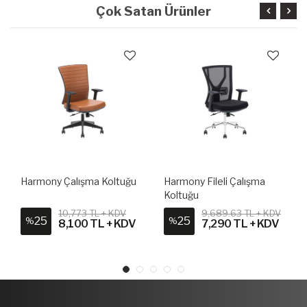
Çok Satan Ürünler
Harmony Çalışma Koltuğu
Harmony Fileli Çalışma
Koltuğu
10,773 TL + KDV
9,689.63 TL + KDV
25
25
%
%
8,100 TL + KDV
7,290 TL + KDV