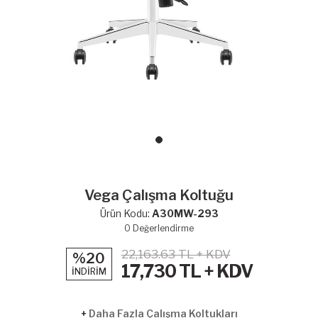
Vega Çalışma Koltuğu
Ürün Kodu:
A30MW-293
0
Değerlendirme
22,163.63 TL + KDV
%20
17,730
TL + KDV
İNDİRİM
+
Daha Fazla Çalışma Koltukları