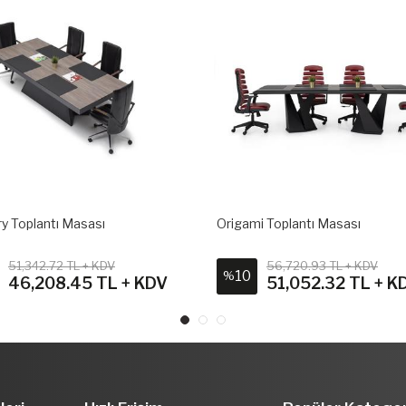
i Toplantı Masası
Nord Toplantı Masası
56,720.93 TL + KDV
20,885.57 TL + KDV
10
%
51,052.32 TL + KDV
18,817.92 TL + K