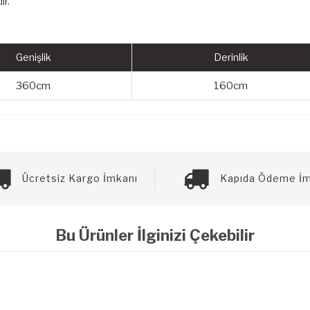
ır.
Genişlik
Derinlik
360cm
160cm
Ücretsiz Kargo İmkanı
Kapıda Ödeme İm
Bu Ürünler İlginizi Çekebilir