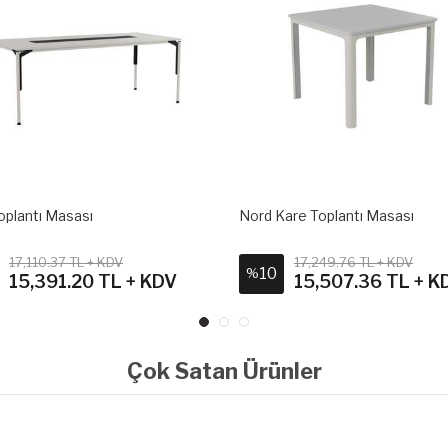
are Toplantı Masası
Nord Toplantı Masası
17,249.76 TL + KDV
20,885.57 TL + KDV
10
%
15,507.36 TL + KDV
18,817.92 TL + K
Çok Satan Ürünler