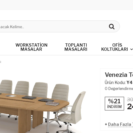
WORKSTATION
TOPLANTI
OFIS
MASALAR
MASALARI
KOLTUKLARI
ı
Venezia T
Ürün Kodu:
Y4
0
Değerlendirm
30
%21
2
İNDİRİM
+
Daha Fazla 