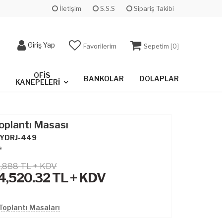
İletişim
S.S.S
Sipariş Takibi
Giriş Yap
Favorilerim
Sepetim [
0
]
OFIS
BANKOLAR
DOLAPLAR
KANEPELERI
oplantı Masası
YDRJ-449
e
,888 TL + KDV
4,520.32
TL + KDV
Toplantı Masaları