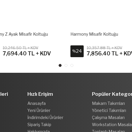
y Z Ayak Misafir Koltuğu
Harmony Misafir Koltuğu
10,246.50 TL + KDV
10,357.88 TL + KDV
24
%
7,694.40 TL + KDV
7,856.40 TL + KD
leri
Hızlı Erişim
Popüler Kategor
Anasayfa
Makam Takımları
Yeni Ürünler
Yönetici Takımları
İndirimdeki Ürünler
Çalışma Masaları
Sipariş Takip
Workstation Masala
Hakkımızda
Toplantı Masaları