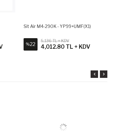
Sit Air M4-290K - YP99+UMF(X1)
Sit Air M4-2
5,136 TL + KDV
4,98
22
26
%
%
V
4,012.80 TL + KDV
3,6