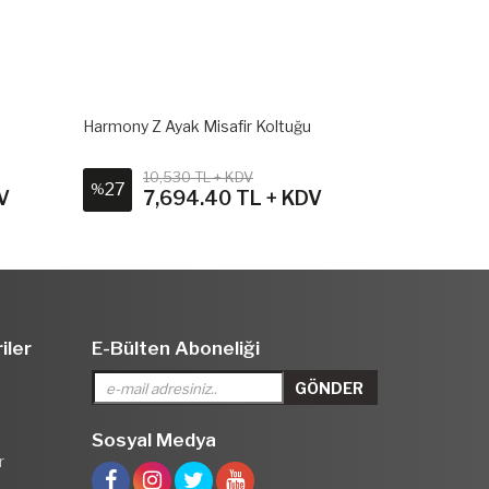
Harmony Z Ayak Misafir Koltuğu
Cool Misafir 
10,530 TL + KDV
13,3
27
23
%
%
V
7,694.40 TL + KDV
10,
iler
E-Bülten Aboneliği
Sosyal Medya
r