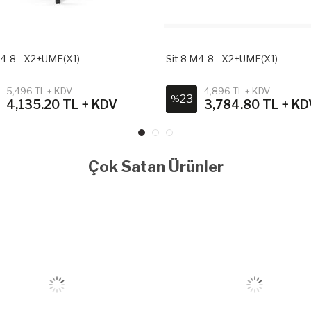
M4-8 - X2+UMF(X1)
Sit 8 M4-8 - X2+UMF(X1)
5,496 TL + KDV
4,896 TL + KDV
23
%
4,135.20 TL + KDV
3,784.80 TL + KD
Çok Satan Ürünler