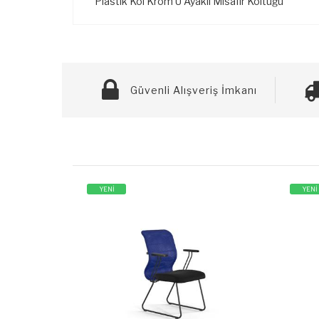
Plastik Kol Krom U Ayaklı Misafir Koltuğu
Güvenli Alışveriş İmkanı
YENİ
YENİ