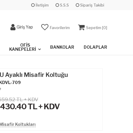
İletişim
S.S.S
Sipariş Takibi
Giriş Yap
Favorilerim
Sepetim [
0
]
OFIS
BANKOLAR
DOLAPLAR
KANEPELERI
i U Ayaklı Misafir Koltuğu
KDVL-709
e
659.52 TL + KDV
,430.40
TL + KDV
isafir Koltukları