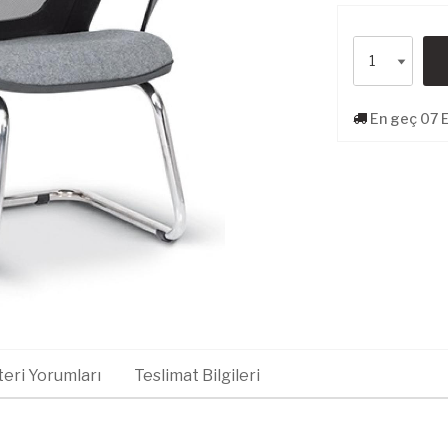
En geç 07 E
eri Yorumları
Teslimat Bilgileri