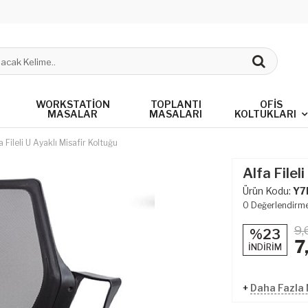
WORKSTATION
TOPLANTI
OFIS
MASALAR
MASALARI
KOLTUKLARI
a Fileli U Ayaklı Misafir Koltuğu
Alfa Filel
Ürün Kodu:
Y7
0
Değerlendirm
9,
%23
7
İNDİRİM
+
Daha Fazla M