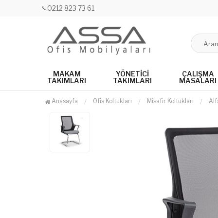
0212 823 73 61
MAKAM
YÖNETICI
ÇALIŞMA
TAKIMLARI
TAKIMLARI
MASALARI
Anasayfa
Ofis Koltukları
Misafir Koltukları
Alf