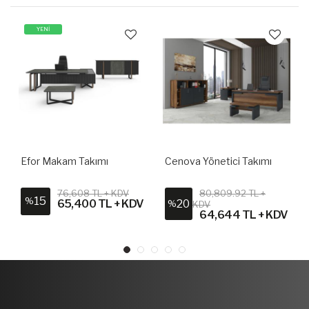
YENİ
Efor Makam Takımı
Cenova Yönetici Takımı
76,608 TL + KDV
80,809.92 TL +
15
%
V
65,400 TL + KDV
20
%
KDV
64,644 TL + KDV