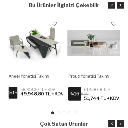
Bu Ürünler İlginizi Çekebilir
Angel Yönetici Takımı
Proud Yönetici Takımı
58,819.20 TL + KDV
61,438.08 TL +
15
%
DV
49,948.80 TL + KDV
16
%
KDV
51,744 TL + KDV
Çok Satan Ürünler