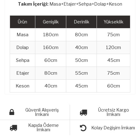
Takım İçeriği:
Masa+Etajer+Sehpa+Dolap+Keson
Ürün
Genişlik
Derinlik
Yükseklik
Masa
180cm
80cm
75cm
Dolap
160cm
40cm
120cm
Sehpa
60cm
50cm
45cm
Etajer
80cm
55cm
75cm
Keson
40cm
45cm
60cm
Güvenli Alışveriş
Ücretsiz Kargo
İmkanı
İmkanı
Kapıda Ödeme
Kolay Değişim İmkanı
İmkanı