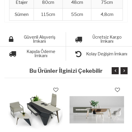
Etajer
80cm
48cm
75cm
Sümen
115cm
55cm
4,8cm
Güvenli Alışveriş
Ücretsiz Kargo
İmkanı
İmkanı
Kapıda Ödeme
Kolay Değişim İmkanı
İmkanı
Bu Ürünler İlginizi Çekebilir