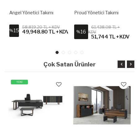
Angel Yönetici Takımı
Proud Yönetici Takımı
58,819.20 TL + KDV
61,438.08 TL +
15
%
DV
49,948.80 TL + KDV
16
%
KDV
51,744 TL + KDV
Çok Satan Ürünler
YENİ