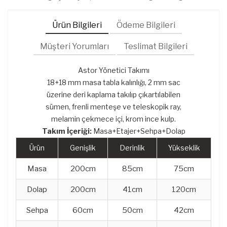
Ürün Bilgileri
Ödeme Bilgileri
Müşteri Yorumları
Teslimat Bilgileri
Astor Yönetici Takımı
18+18 mm masa tabla kalınlığı, 2 mm sac
üzerine deri kaplama takılıp çıkartılabilen
sümen, frenli menteşe ve teleskopik ray,
melamin çekmece içi, krom ince kulp.
Takım İçeriği:
Masa+Etajer+Sehpa+Dolap
Ürün
Genişlik
Derinlik
Yükseklik
Masa
200cm
85cm
75cm
Dolap
200cm
41cm
120cm
Sehpa
60cm
50cm
42cm