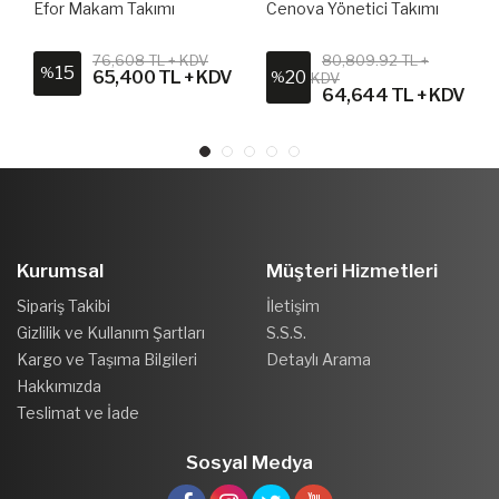
Efor Makam Takımı
Cenova Yönetici Takımı
76,608 TL + KDV
80,809.92 TL +
15
%
V
65,400 TL + KDV
20
%
KDV
64,644 TL + KDV
Kurumsal
Müşteri Hizmetleri
Sipariş Takibi
İletişim
Gizlilik ve Kullanım Şartları
S.S.S.
Kargo ve Taşıma Bilgileri
Detaylı Arama
Hakkımızda
Teslimat ve İade
Sosyal Medya