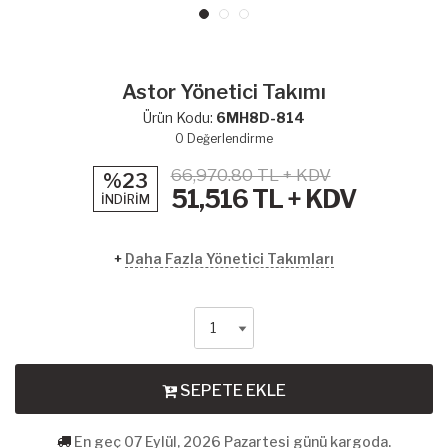
Astor Yönetici Takımı
Ürün Kodu:
6MH8D-814
0
Değerlendirme
66,970.80 TL + KDV
%23
51,516
TL + KDV
İNDİRİM
+
Daha Fazla Yönetici Takımları
SEPETE EKLE
En geç 07 Eylül, 2026 Pazartesi günü kargoda.