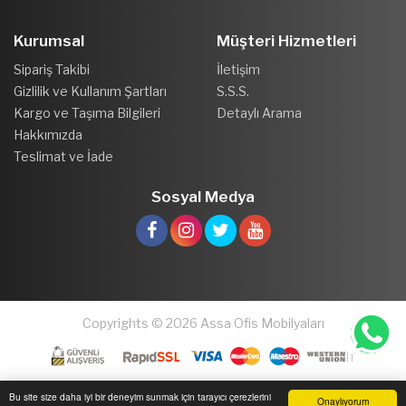
Kurumsal
Müşteri Hizmetleri
Sipariş Takibi
İletişim
Gizlilik ve Kullanım Şartları
S.S.S.
Kargo ve Taşıma Bilgileri
Detaylı Arama
Hakkımızda
Teslimat ve İade
Sosyal Medya
Copyrights © 2026 Assa Ofis Mobilyaları
Bu site size daha iyi bir deneyim sunmak için tarayıcı çerezlerini
Onaylıyorum