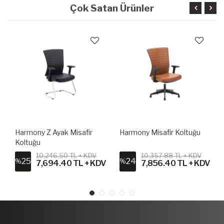
Çok Satan Ürünler
Harmony Z Ayak Misafir
Harmony Misafir Koltuğu
Koltuğu
10,246.50 TL + KDV
10,357.88 TL + KDV
25
24
%
%
V
7,694.40 TL + KDV
7,856.40 TL + KDV