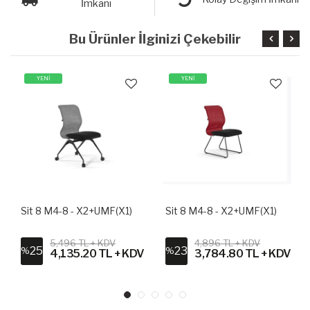
İmkanı
Bu Ürünler İlginizi Çekebilir
YENİ
YENİ
Sit 8 M4-8 - X2+UMF(X1)
Sit 8 M4-8 - X2+UMF(X1)
5,496 TL + KDV
4,896 TL + KDV
25
23
%
%
4,135.20 TL + KDV
3,784.80 TL + KDV