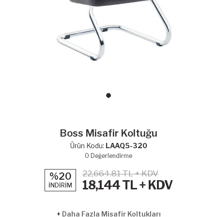
Boss Misafir Koltuğu
Ürün Kodu:
LAAQ5-320
0
Değerlendirme
22,664.81 TL + KDV
%20
18,144
TL + KDV
İNDİRİM
+
Daha Fazla Misafir Koltukları