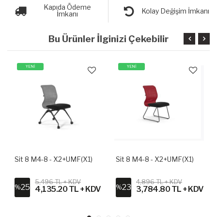
Kapıda Ödeme
Kolay Değişim İmkanı
İmkanı
Bu Ürünler İlginizi Çekebilir
YENİ
YENİ
Sit 8 M4-8 - X2+UMF(X1)
Sit 8 M4-8 - X2+UMF(X1)
5,496 TL + KDV
4,896 TL + KDV
25
23
%
%
4,135.20 TL + KDV
3,784.80 TL + KDV