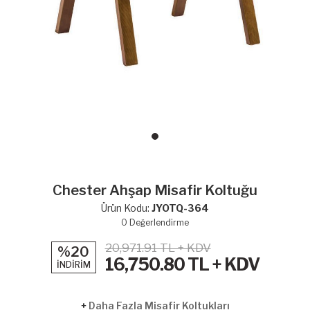
Chester Ahşap Misafir Koltuğu
Ürün Kodu:
JYOTQ-364
0
Değerlendirme
20,971.91 TL + KDV
%20
16,750.80
TL + KDV
İNDİRİM
+
Daha Fazla Misafir Koltukları