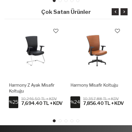
Çok Satan Ürünler
Harmony Z Ayak Misafir
Harmony Misafir Koltuğu
Koltuğu
10,246.50 TL + KDV
10,357.88 TL + KDV
25
24
%
%
V
7,694.40 TL + KDV
7,856.40 TL + KDV