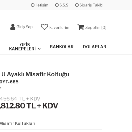
İletişim
S.S.S
Sipariş Takibi
Giriş Yap
Favorilerim
Sepetim [
0
]
OFIS
BANKOLAR
DOLAPLAR
KANEPELERI
i U Ayaklı Misafir Koltuğu
0YT-685
e
,456.64 TL + KDV
,812.80
TL + KDV
isafir Koltukları