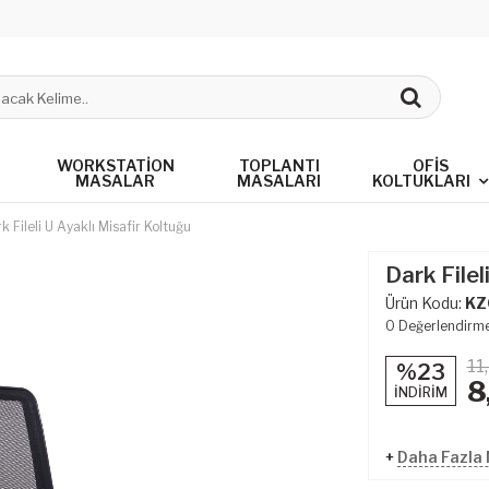
WORKSTATION
TOPLANTI
OFIS
MASALAR
MASALARI
KOLTUKLARI
k Fileli U Ayaklı Misafir Koltuğu
Dark Filel
Ürün Kodu:
KZ
0
Değerlendirm
11
%23
8
İNDİRİM
+
Daha Fazla M