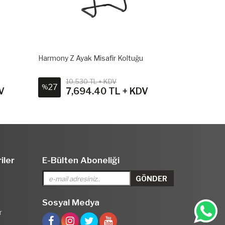
Harmony Z Ayak Misafir Koltuğu
Cool Misafir 
10,530 TL + KDV
13,3
27
23
%
%
V
7,694.40 TL + KDV
10,
iler
E-Bülten Aboneliği
Sosyal Medya
r