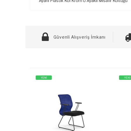
Ayarlı Plastik Kol Krom U Ayaklı Misafir Koltuğu
Güvenli Alışveriş İmkanı
YENİ
YENİ