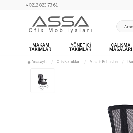
0212 823 73 61
MAKAM
YÖNETICI
ÇALIŞMA
TAKIMLARI
TAKIMLARI
MASALARI
Anasayfa
Ofis Koltukları
Misafir Koltukları
Dar