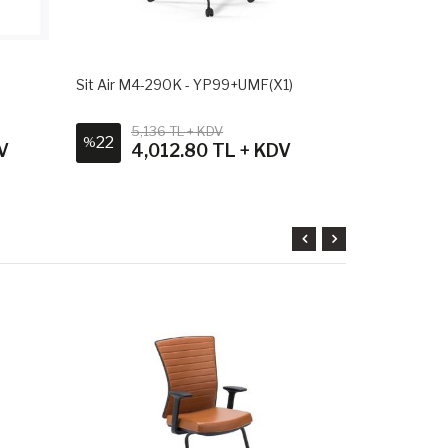
Sit Air M4-290K - YP99+UMF(X1)
Sit Air M4-2
5,136 TL + KDV
4,98
22
26
%
%
V
4,012.80 TL + KDV
3,6