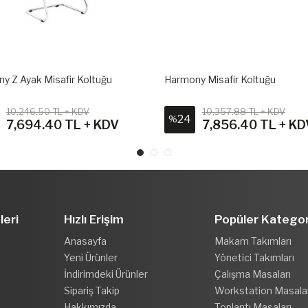
y Z Ayak Misafir Koltuğu
Harmony Misafir Koltuğu
10,246.50 TL + KDV
10,357.88 TL + KDV
24
%
7,694.40 TL + KDV
7,856.40 TL + KD
leri
Hızlı Erişim
Popüler Kategor
Anasayfa
Makam Takımları
Yeni Ürünler
Yönetici Takımları
İndirimdeki Ürünler
Çalışma Masaları
Sipariş Takip
Workstation Masala
Hakkımızda
Toplantı Masaları