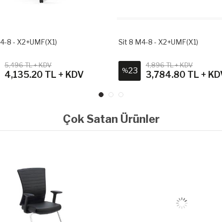
M4-8 - X2+UMF(X1)
Sit 8 M4-8 - X2+UMF(X1)
5,496 TL + KDV
4,896 TL + KDV
23
%
4,135.20 TL + KDV
3,784.80 TL + KD
Çok Satan Ürünler