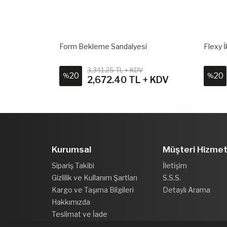
uğu
Form Bekleme Sandalyesi
Flexy İ
V
3,341.25 TL + KDV
20
20
%
%
 + KDV
2,672.40 TL + KDV
Kurumsal
Müşteri Hizmet
Sipariş Takibi
İletişim
Gizlilik ve Kullanım Şartları
S.S.S.
Kargo ve Taşıma Bilgileri
Detaylı Arama
Hakkımızda
Teslimat ve İade