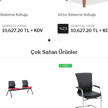
 Bekleme Koltuğu
Victor Bekleme Koltuğu
13,824 TL + KDV
13,824 TL + KDV
23
%
10,627.20 TL + KDV
10,627.20 TL + K
Çok Satan Ürünler
YENİ