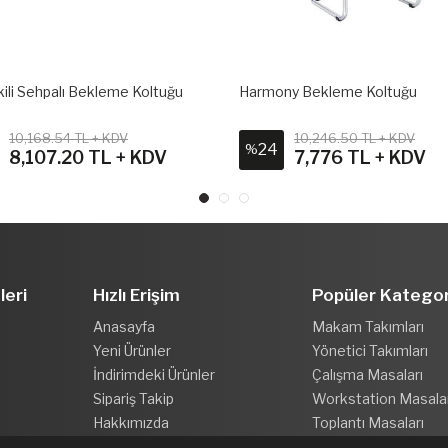
kili Sehpalı Bekleme Koltuğu
Harmony Bekleme Koltuğu
10,168.54 TL + KDV
10,246.50 TL + KDV
24
%
8,107.20 TL + KDV
7,776 TL + KDV
leri
Hızlı Erişim
Popüler Kategor
Anasayfa
Makam Takımları
Yeni Ürünler
Yönetici Takımları
İndirimdeki Ürünler
Çalışma Masaları
Sipariş Takip
Workstation Masala
Hakkımızda
Toplantı Masaları