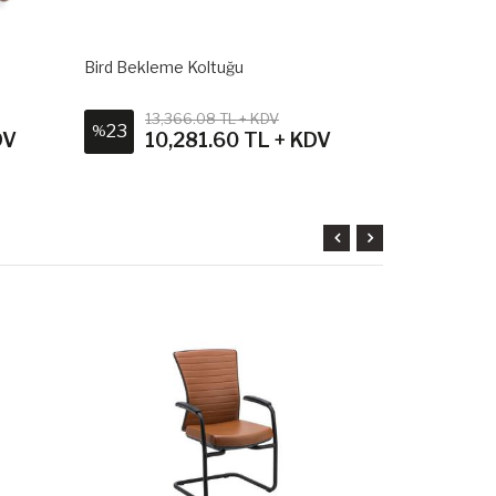
Bird Bekleme Koltuğu
Bird Bekleme
13,366.08 TL + KDV
14,7
23
23
%
%
DV
10,281.60 TL + KDV
11,