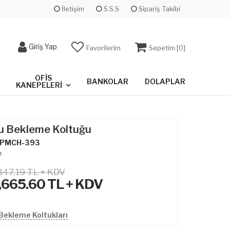
İletişim
S.S.S
Sipariş Takibi
Giriş Yap
Favorilerim
Sepetim [
0
]
OFIS
BANKOLAR
DOLAPLAR
KANEPELERI
lu Bekleme Koltuğu
PMCH-393
e
847.19 TL + KDV
,665.60
TL + KDV
Bekleme Koltukları