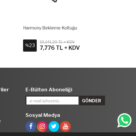
Harmony Bekleme Koltuğu
Harmony File
10,141.20 TL + KDV
9,15
23
24
%
%
7,776 TL + KDV
6,9
iler
E-Bülten Aboneliği
Sosyal Medya
r