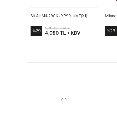
Sit Air M4-290K - YP99+UMF(X1)
Milano
V
5,760 TL + KDV
29
23
%
%
 + KDV
4,080 TL + KDV