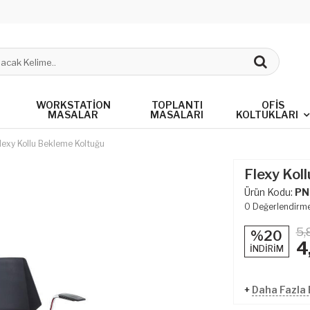
WORKSTATION
TOPLANTI
OFIS
MASALAR
MASALARI
KOLTUKLARI
lexy Kollu Bekleme Koltuğu
Flexy Kol
Ürün Kodu:
PN
0
Değerlendirm
5,
%20
4
İNDİRİM
+
Daha Fazla 