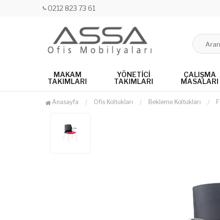
0212 823 73 61
MAKAM
YÖNETICI
ÇALIŞMA
TAKIMLARI
TAKIMLARI
MASALARI
Anasayfa
Ofis Koltukları
Bekleme Koltukları
F