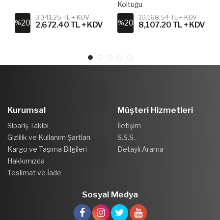
Koltuğu
3,341.25 TL + KDV
10,168.54 TL + KDV
20
20
%
%
V
2,672.40 TL + KDV
8,107.20 TL + KDV
Kurumsal
Müşteri Hizmetleri
Sipariş Takibi
İletişim
Gizlilik ve Kullanım Şartları
S.S.S.
Kargo ve Taşıma Bilgileri
Detaylı Arama
Hakkımızda
Teslimat ve İade
Sosyal Medya