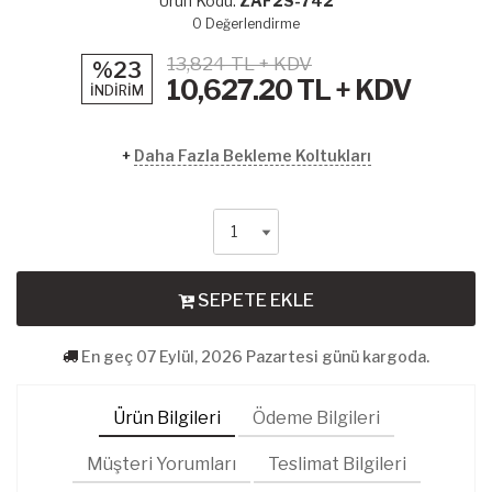
Ürün Kodu:
ZAF2S-742
0
Değerlendirme
13,824 TL + KDV
%23
10,627.20
TL + KDV
İNDİRİM
+
Daha Fazla Bekleme Koltukları
SEPETE EKLE
En geç 07 Eylül, 2026 Pazartesi günü kargoda.
Ürün Bilgileri
Ödeme Bilgileri
Müşteri Yorumları
Teslimat Bilgileri