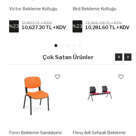
Victor Bekleme Koltuğu
Bird Bekleme Koltuğu
13,824 TL + KDV
13,366.08 TL + KDV
23
23
%
%
10,627.20 TL + KDV
10,281.60 TL + KDV
Çok Satan Ürünler
Form Bekleme Sandalyesi
Flexy İkili Sehpalı Bekleme