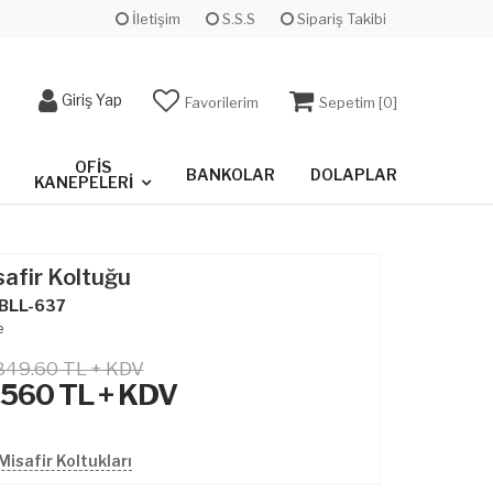
İletişim
S.S.S
Sipariş Takibi
Giriş Yap
Favorilerim
Sepetim [
0
]
OFIS
BANKOLAR
DOLAPLAR
KANEPELERI
afir Koltuğu
BLL-637
e
849.60 TL + KDV
,560
TL + KDV
isafir Koltukları