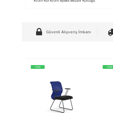
Krom Kol Krom Ayaklı Misafir Koltuğu
Güvenli Alışveriş İmkanı
YENİ
YENİ