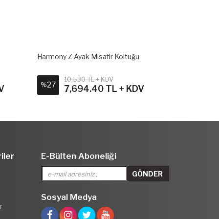
Harmony Z Ayak Misafir Koltuğu
Cool Misafir 
10,530 TL + KDV
13,3
27
23
%
%
V
7,694.40 TL + KDV
10,
iler
E-Bülten Aboneliği
Sosyal Medya
r