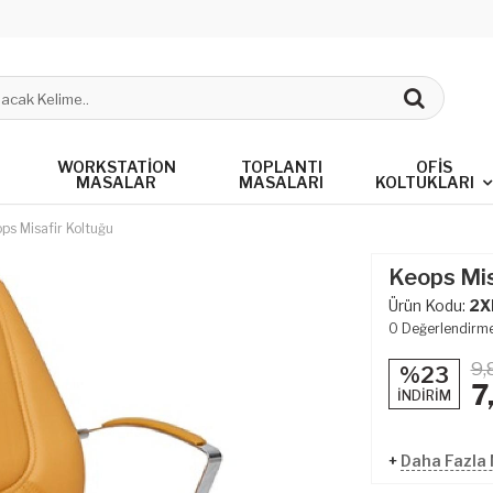
WORKSTATION
TOPLANTI
OFIS
MASALAR
MASALARI
KOLTUKLARI
ps Misafir Koltuğu
Keops Mis
Ürün Kodu:
2X
0
Değerlendirm
9,
%23
7
İNDİRİM
+
Daha Fazla M