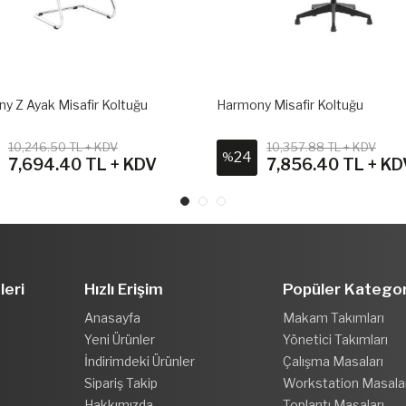
y Z Ayak Misafir Koltuğu
Harmony Misafir Koltuğu
10,246.50 TL + KDV
10,357.88 TL + KDV
24
%
7,694.40 TL + KDV
7,856.40 TL + KD
leri
Hızlı Erişim
Popüler Kategor
Anasayfa
Makam Takımları
Yeni Ürünler
Yönetici Takımları
İndirimdeki Ürünler
Çalışma Masaları
Sipariş Takip
Workstation Masala
Hakkımızda
Toplantı Masaları