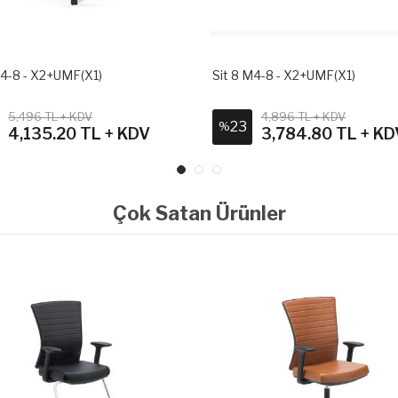
M4-8 - X2+UMF(X1)
Sit 8 M4-8 - X2+UMF(X1)
5,496 TL + KDV
4,896 TL + KDV
23
%
4,135.20 TL + KDV
3,784.80 TL + KD
Çok Satan Ürünler