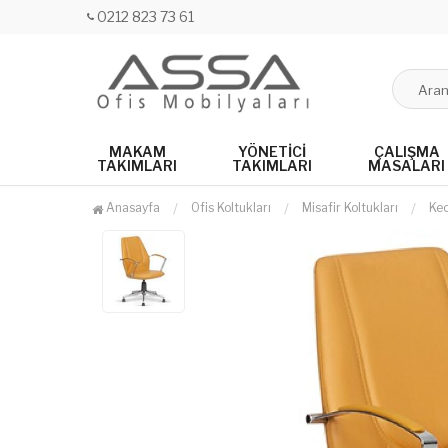
0212 823 73 61
MAKAM
YÖNETICI
ÇALIŞMA
TAKIMLARI
TAKIMLARI
MASALARI
Anasayfa
Ofis Koltukları
Misafir Koltukları
Keo