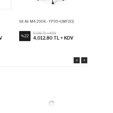
Sit Air M4-290K - YP99+UMF(X1)
Sit Air M4-2
5,136 TL + KDV
4,98
22
26
%
%
V
4,012.80 TL + KDV
3,6