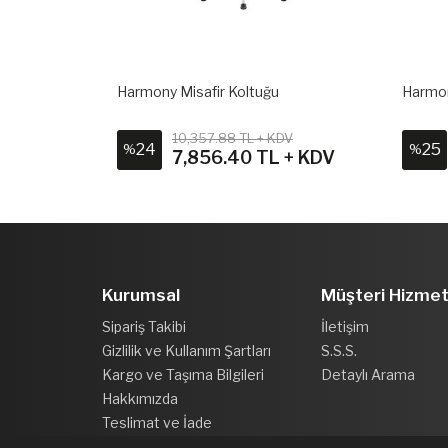
Harmony Misafir Koltuğu
Harmon
10,357.88 TL + KDV
24
25
%
%
 + KDV
7,856.40 TL + KDV
Kurumsal
Müşteri Hizmet
Sipariş Takibi
İletişim
Gizlilik ve Kullanım Şartları
S.S.S.
Kargo ve Taşıma Bilgileri
Detaylı Arama
Hakkımızda
Teslimat ve İade