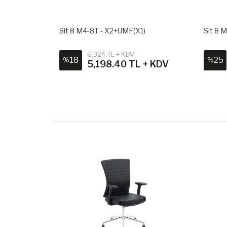
ltuğu
Sit 8 M4-8T - X2+UMF(X1)
Sit 8 
V
6,324 TL + KDV
18
25
%
%
 + KDV
5,198.40 TL + KDV