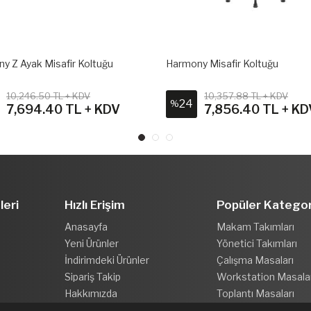
y Z Ayak Misafir Koltuğu
Harmony Misafir Koltuğu
10,246.50 TL + KDV
10,357.88 TL + KDV
24
%
7,694.40 TL + KDV
7,856.40 TL + KD
leri
Hızlı Erişim
Popüler Kategor
Anasayfa
Makam Takımları
Yeni Ürünler
Yönetici Takımları
İndirimdeki Ürünler
Çalışma Masaları
Sipariş Takip
Workstation Masala
Hakkımızda
Toplantı Masaları