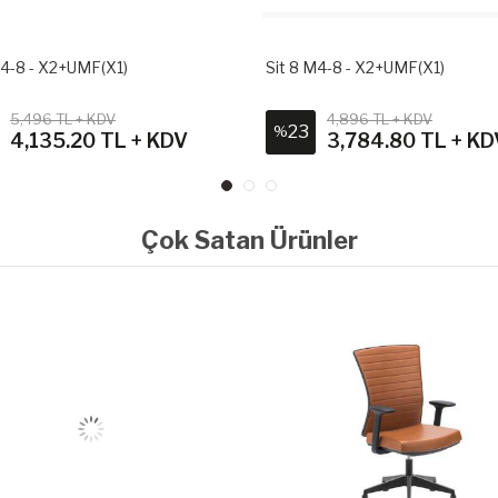
M4-8 - X2+UMF(X1)
Sit 8 M4-8 - X2+UMF(X1)
5,496 TL + KDV
4,896 TL + KDV
23
%
4,135.20 TL + KDV
3,784.80 TL + KD
Çok Satan Ürünler