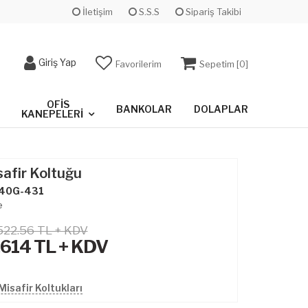
İletişim
S.S.S
Sipariş Takibi
Giriş Yap
Favorilerim
Sepetim [
0
]
OFIS
BANKOLAR
DOLAPLAR
KANEPELERI
safir Koltuğu
40G-431
e
522.56 TL + KDV
,614
TL + KDV
isafir Koltukları