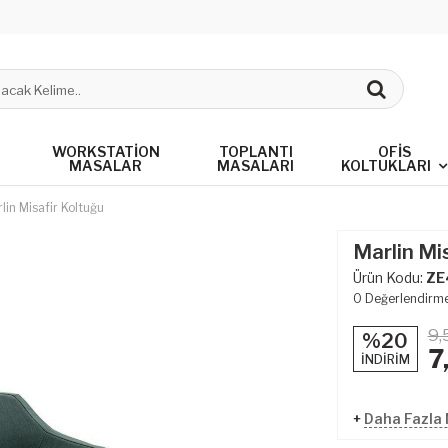
WORKSTATION
TOPLANTI
OFIS
MASALAR
MASALARI
KOLTUKLARI
lin Misafir Koltuğu
Marlin Mi
Ürün Kodu:
ZE
0
Değerlendirm
9,
%20
7
İNDİRİM
+
Daha Fazla M