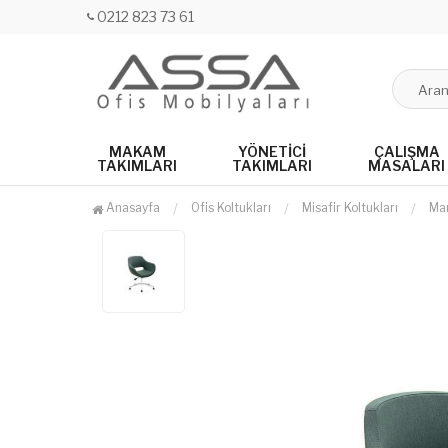
0212 823 73 61
MAKAM
YÖNETICI
ÇALIŞMA
TAKIMLARI
TAKIMLARI
MASALARI
Anasayfa
Ofis Koltukları
Misafir Koltukları
Mar