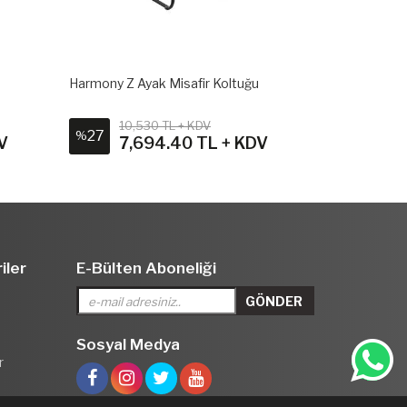
Harmony Z Ayak Misafir Koltuğu
Cool Misafir 
10,530 TL + KDV
13,3
27
23
%
%
V
7,694.40 TL + KDV
10,
iler
E-Bülten Aboneliği
Sosyal Medya
r