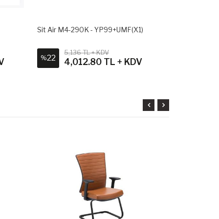
Sit Air M4-290K - YP99+UMF(X1)
Sit Air M4-2
5,136 TL + KDV
4,98
22
26
%
%
V
4,012.80 TL + KDV
3,6