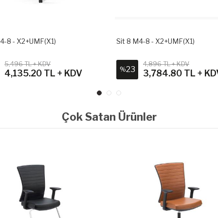
M4-8 - X2+UMF(X1)
Sit 8 M4-8 - X2+UMF(X1)
5,496 TL + KDV
4,896 TL + KDV
23
%
4,135.20 TL + KDV
3,784.80 TL + KD
Çok Satan Ürünler