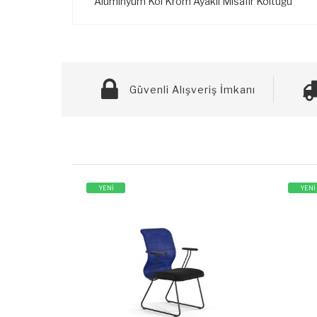
Alüminyum Kol Krom Ayaklı Misafir Koltuğu
Güvenli Alışveriş İmkanı
YENİ
YENİ