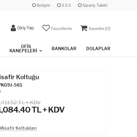
İletişim
S.S.S
Sipariş Takibi
Giriş Yap
Favorilerim
Sepetim [
0
]
OFIS
BANKOLAR
DOLAPLAR
KANEPELERI
safir Koltuğu
KG9J-561
e
,411.52 TL + KDV
1,084.40
TL + KDV
isafir Koltukları