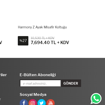
Harmony Z Ayak Misafir Koltuğu
Cool Misafir 
10,530 TL + KDV
13,3
27
23
%
%
V
7,694.40 TL + KDV
10,
iler
E-Bülten Aboneliği
Sosyal Medya
r