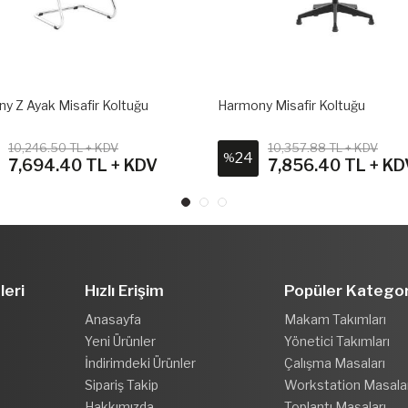
y Z Ayak Misafir Koltuğu
Harmony Misafir Koltuğu
10,246.50 TL + KDV
10,357.88 TL + KDV
24
%
7,694.40 TL + KDV
7,856.40 TL + KD
leri
Hızlı Erişim
Popüler Kategor
Anasayfa
Makam Takımları
Yeni Ürünler
Yönetici Takımları
İndirimdeki Ürünler
Çalışma Masaları
Sipariş Takip
Workstation Masala
Hakkımızda
Toplantı Masaları