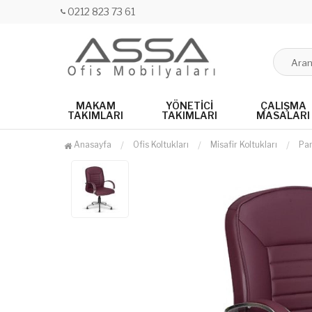
0212 823 73 61
MAKAM
YÖNETICI
ÇALIŞMA
TAKIMLARI
TAKIMLARI
MASALARI
Anasayfa
Ofis Koltukları
Misafir Koltukları
Pam