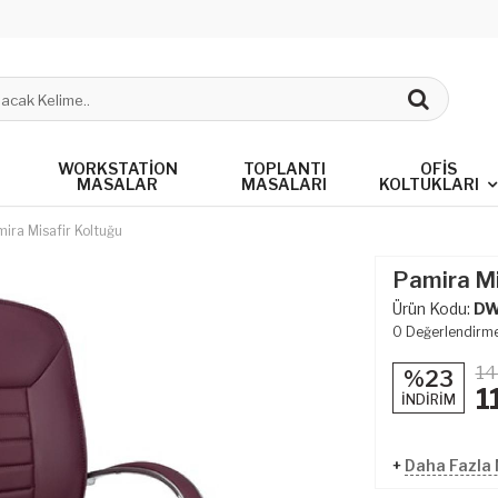
WORKSTATION
TOPLANTI
OFIS
MASALAR
MASALARI
KOLTUKLARI
ira Misafir Koltuğu
Pamira Mi
Ürün Kodu:
DW
0
Değerlendirm
14
%23
1
İNDİRİM
+
Daha Fazla M