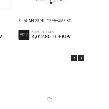
Sit Air M4-290K - YP99+UMF(X1)
Sit Air M4-2
5,136 TL + KDV
4,98
22
26
%
%
V
4,012.80 TL + KDV
3,6