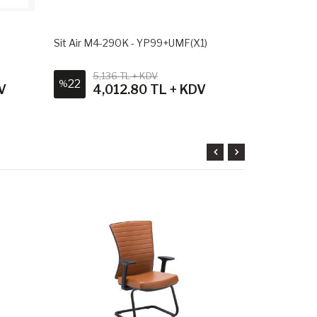
- YP99+UMF(X1)
Sit Air M4-290K - YP99+UMF(X1)
+ KDV
4,980 TL + KDV
26
%
80 TL + KDV
3,688.80 TL + KDV