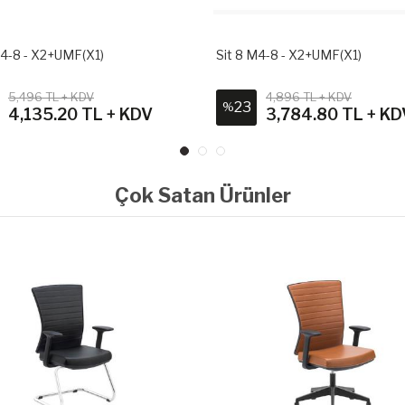
Sit 8 M4-8 - X2+UMF(X1)
Sit Air M4-290K 
4,896 TL + KDV
5,136 TL 
23
22
%
%
3,784.80 TL + KDV
4,012.
Çok Satan Ürünler