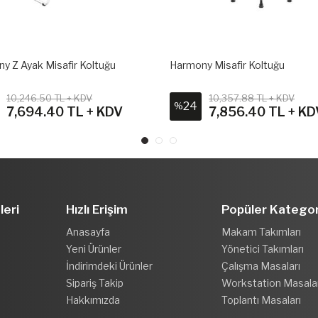
ak Misafir Koltuğu
Harmony Misafir Koltuğu
6.50 TL + KDV
10,357.88 TL + KDV
24
%
94.40 TL + KDV
7,856.40 TL + KDV
leri
Hızlı Erişim
Popüler Kategor
Anasayfa
Makam Takımları
Yeni Ürünler
Yönetici Takımları
İndirimdeki Ürünler
Çalışma Masaları
Sipariş Takip
Workstation Masala
Hakkımızda
Toplantı Masaları