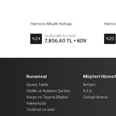
Harmony Misafir Koltuğu
Harmony Z Ay
10,357.88 TL + KDV
10,24
24
25
%
%
V
7,856.40 TL + KDV
7,6
Kurumsal
Müşteri Hizmet
Sipariş Takibi
İletişim
Gizlilik ve Kullanım Şartları
S.S.S.
Kargo ve Taşıma Bilgileri
Detaylı Arama
Hakkımızda
Teslimat ve İade