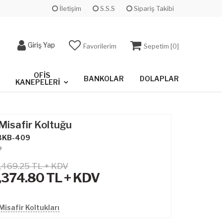
İletişim
S.S.S
Sipariş Takibi
Giriş Yap
Favorilerim
Sepetim [
0
]
OFIS
BANKOLAR
DOLAPLAR
KANEPELERI
isafir Koltuğu
3KB-409
e
,469.25 TL + KDV
,374.80
TL + KDV
isafir Koltukları