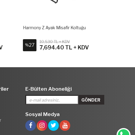
Harmony Z Ayak Misafir Koltuğu
Cool Misafir Koltuğ
10,530 TL + KDV
13,305.60 T
27
23
%
%
7,694.40 TL + KDV
10,228.
iler
E-Bülten Aboneliği
Sosyal Medya
r