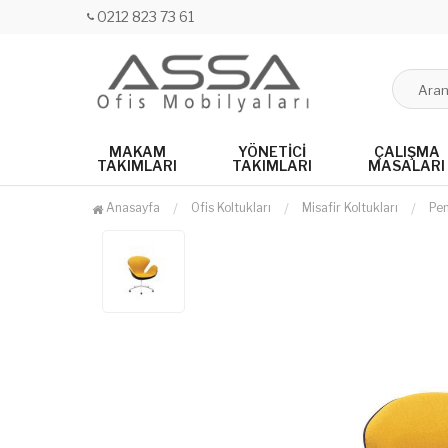
0212 823 73 61
MAKAM
YÖNETICI
ÇALIŞMA
TAKIMLARI
TAKIMLARI
MASALARI
Anasayfa
Ofis Koltukları
Misafir Koltukları
Pen