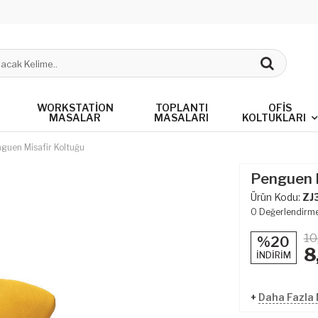
WORKSTATION
TOPLANTI
OFIS
MASALAR
MASALARI
KOLTUKLARI
guen Misafir Koltuğu
Penguen M
Ürün Kodu:
ZJ
0
Değerlendirm
10
%20
8
İNDİRİM
+
Daha Fazla M