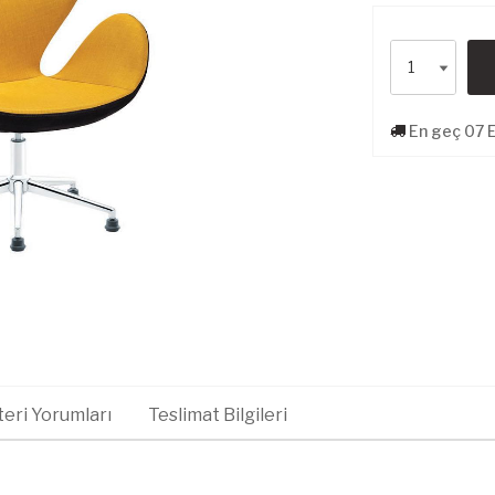
En geç 07 E
eri Yorumları
Teslimat Bilgileri