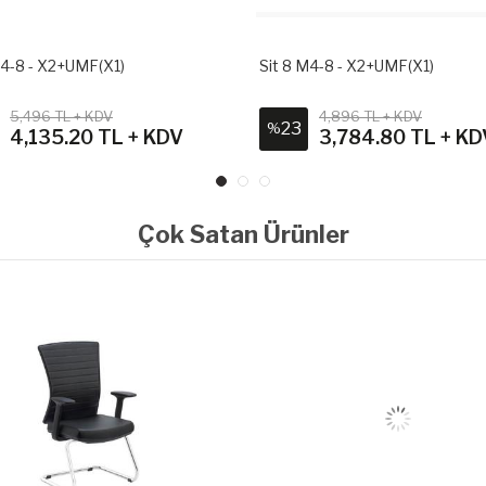
M4-8 - X2+UMF(X1)
Sit 8 M4-8 - X2+UMF(X1)
5,496 TL + KDV
4,896 TL + KDV
23
%
4,135.20 TL + KDV
3,784.80 TL + KD
Çok Satan Ürünler