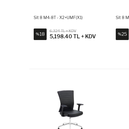
ltuğu
Sit 8 M4-8T - X2+UMF(X1)
Sit 8 
V
6,324 TL + KDV
18
25
%
%
 + KDV
5,198.40 TL + KDV