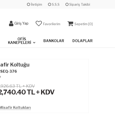
İletişim
S.S.S
Sipariş Takibi
Giriş Yap
Favorilerim
Sepetim [
0
]
OFIS
BANKOLAR
DOLAPLAR
KANEPELERI
afir Koltuğu
SEQ-376
e
,926.63 TL + KDV
2,740.40
TL + KDV
isafir Koltukları