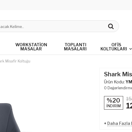
WORKSTATION
TOPLANTI
OFIS
MASALAR
MASALARI
KOLTUKLARI
rk Misafir Koltuğu
Shark Mis
Ürün Kodu:
YM
0
Değerlendirm
15
%20
1
İNDİRİM
+
Daha Fazla M