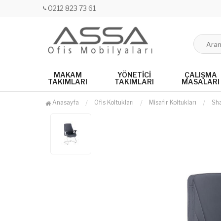
0212 823 73 61
MAKAM
YÖNETICI
ÇALIŞMA
TAKIMLARI
TAKIMLARI
MASALARI
Anasayfa
Ofis Koltukları
Misafir Koltukları
Sha