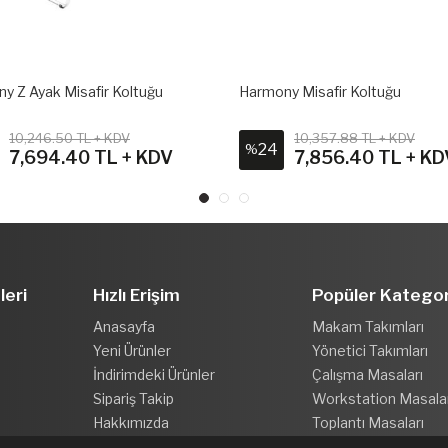
y Z Ayak Misafir Koltuğu
Harmony Misafir Koltuğu
10,246.50 TL + KDV
10,357.88 TL + KDV
24
%
7,694.40 TL + KDV
7,856.40 TL + KD
leri
Hızlı Erişim
Popüler Kategor
Anasayfa
Makam Takımları
Yeni Ürünler
Yönetici Takımları
İndirimdeki Ürünler
Çalışma Masaları
Sipariş Takip
Workstation Masala
Hakkımızda
Toplantı Masaları