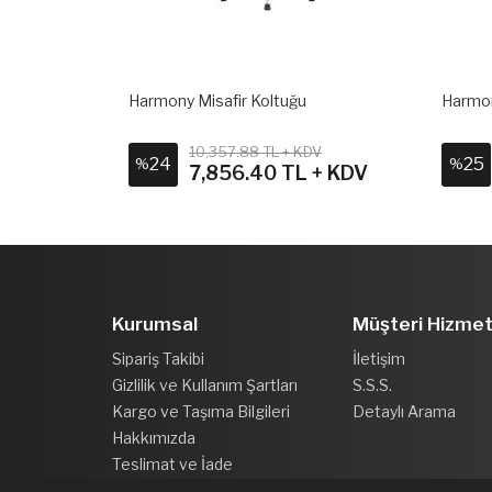
Harmony Misafir Koltuğu
Harmon
10,357.88 TL + KDV
24
25
%
%
 + KDV
7,856.40 TL + KDV
Kurumsal
Müşteri Hizmet
Sipariş Takibi
İletişim
Gizlilik ve Kullanım Şartları
S.S.S.
Kargo ve Taşıma Bilgileri
Detaylı Arama
Hakkımızda
Teslimat ve İade