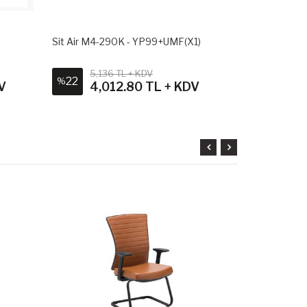
Sit Air M4-290K - YP99+UMF(X1)
Sit Air M4-2
5,136 TL + KDV
4,98
22
26
%
%
V
4,012.80 TL + KDV
3,6