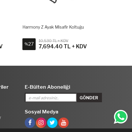
Harmony Z Ayak Misafir Koltuğu
Cool Misafir 
10,530 TL + KDV
13,3
27
23
%
%
V
7,694.40 TL + KDV
10,
iler
E-Bülten Aboneliği
Sosyal Medya
r