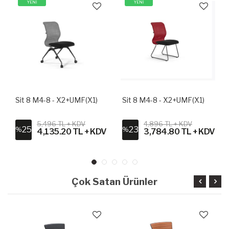
YENİ
YENİ
Sit 8 M4-8 - X2+UMF(X1)
Sit 8 M4-8 - X2+UMF(X1)
5,496 TL + KDV
4,896 TL + KDV
25
23
%
%
4,135.20 TL + KDV
3,784.80 TL + KDV
Çok Satan Ürünler