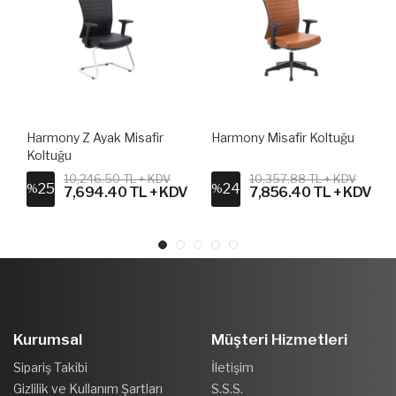
Harmony Z Ayak Misafir
Harmony Misafir Koltuğu
Koltuğu
10,246.50 TL + KDV
10,357.88 TL + KDV
25
24
%
%
V
7,694.40 TL + KDV
7,856.40 TL + KDV
Kurumsal
Müşteri Hizmetleri
Sipariş Takibi
İletişim
Gizlilik ve Kullanım Şartları
S.S.S.