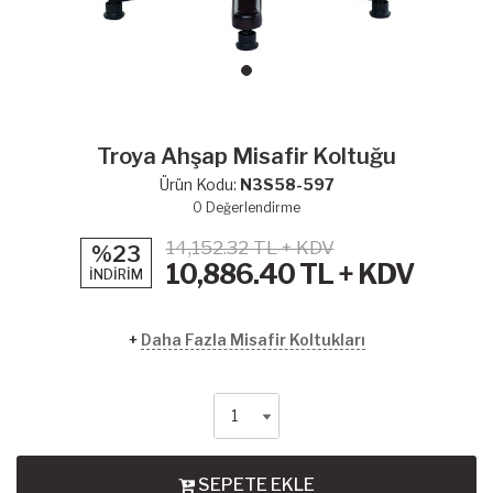
Troya Ahşap Misafir Koltuğu
Ürün Kodu:
N3S58-597
0
Değerlendirme
14,152.32 TL + KDV
%23
10,886.40
TL + KDV
İNDİRİM
+
Daha Fazla Misafir Koltukları
SEPETE EKLE