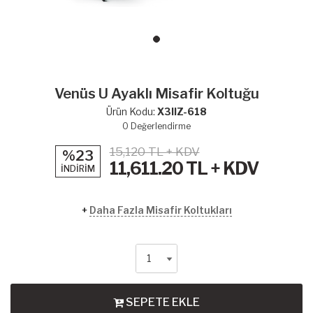
Venüs U Ayaklı Misafir Koltuğu
Ürün Kodu:
X3IIZ-618
0
Değerlendirme
15,120 TL + KDV
%23
11,611.20
TL + KDV
İNDİRİM
+
Daha Fazla Misafir Koltukları
SEPETE EKLE