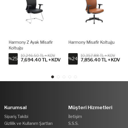
Harmony Z Ayak Misafir
Harmony Misafir Koltuğu
Koltuğu
10,246.50 TL + KDV
10,357.88 TL + KDV
25
24
%
%
V
7,694.40 TL + KDV
7,856.40 TL + KDV
Kurumsal
Müşteri Hizmetleri
Sipariş Takibi
İletişim
Gizlilik ve Kullanım Şartları
S.S.S.